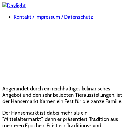
Kontakt / Impressum / Datenschutz
Hansemarkt Kamen - ein Fest für alle Sinne
Vor passender Altstadtkulisse wird im Spätsommer die
Innenstadt Kamens zum Schauplatz von
Schwertkämpfen, Bardenmusik und tollkühnen
Artisten.
Abgerundet durch ein reichhaltiges kulinarisches
Angebot und den sehr beliebten Tierausstellungen, ist
der Hansemarkt Kamen ein Fest für die ganze Familie.
Der Hansemarkt ist dabei mehr als ein
"Mittelaltermarkt", denn er präsentiert Tradition aus
mehreren Epochen. Er ist ein Traditions- und