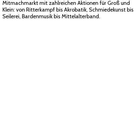
Mitmachmarkt mit zahlreichen Aktionen für Groß und
Klein: von Ritterkampf bis Akrobatik, Schmiedekunst bis
Seilerei, Bardenmusik bis Mittelalterband.
MITMACHEN
An zahlreichen Ständen können die Besucher erleben,
wie damals mit Handarbeit produziert wurde:
Schmiede, Seilerei, Korbflechterei, Lederei und viele
weitere alte Handwerke laden große und kleine
Besucher ein, mitzumachen!
GENIEẞEN
Kulinarische Highlights auf dem gesamten
Marktgelände, traditionelle Getränke wie Met und
Obstbrände, Spezialitäten und Feinkost, altdeutsche
Braukunst und heimische Leckereien für jeden
Geschmack!