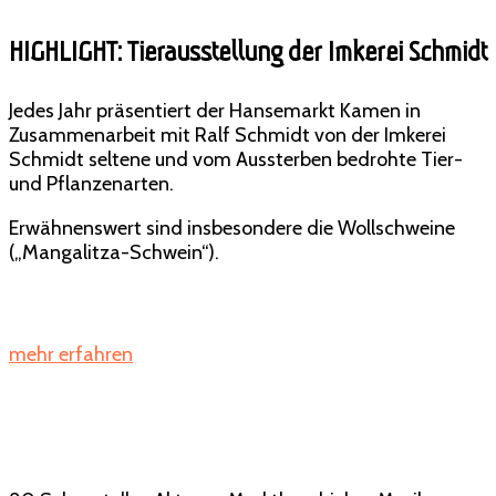
TIERE BESTAUNEN
HIGHLIGHT: Tierausstellung der Imkerei Schmidt
Alljährliche Besonderheit: die Tierausstellung der
Imkerei Schmidt! Seltene und vom Aussterben
bedrohte Nutztierrassen neben altdeutschen Obst-
Jedes Jahr präsentiert der Hansemarkt Kamen in
und Gemüsepflanzen.
Zusammenarbeit mit Ralf Schmidt von der Imkerei
Schmidt seltene und vom Aussterben bedrohte Tier-
und Pflanzenarten.
Erwähnenswert sind insbesondere die Wollschweine
(„Mangalitza-Schwein“).
mehr erfahren